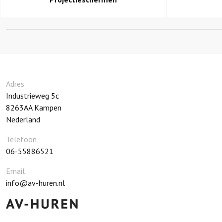
Adres
Industrieweg 5c
8263AA
Kampen
Nederland
Telefoon
06-55886521
Email
info@av-huren.nl