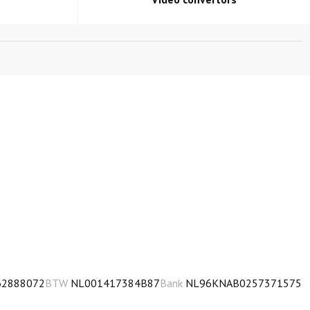
2888072
BTW
NL001417384B87
Bank
NL96KNAB0257371575