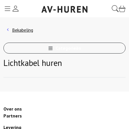
menu
login
zoeke
win
Bekabeling
Categorieën
Lichtkabel huren
Over ons
Partners
Levering