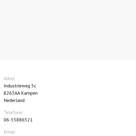
Adres
Industrieweg 5c
8263AA
Kampen
Nederland
Telefoon
06-55886521
Email