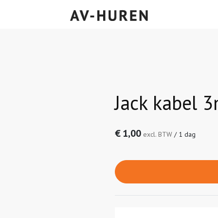
Jack kabel 
€
1,00
excl. BTW
/
1 dag