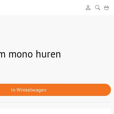
login
zoeken
win
3m mono huren
In Winkelwagen