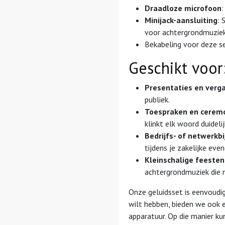
Draadloze microfoon
:
Minijack-aansluiting
: 
voor achtergrondmuziek
Bekabeling voor deze se
Geschikt voor
Presentaties en verg
publiek.
Toespraken en cerem
klinkt elk woord duideli
Bedrijfs- of netwerk
tijdens je zakelijke eve
Kleinschalige feesten
achtergrondmuziek die n
Onze geluidsset is eenvoudig
wilt hebben, bieden we ook ee
apparatuur. Op die manier kun