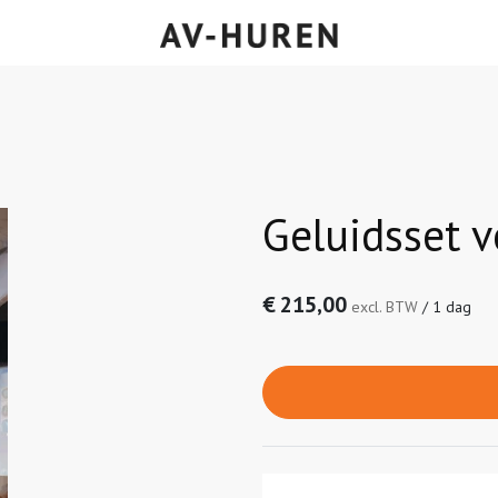
Geluidsset 
€
215,00
excl. BTW
/
1 dag