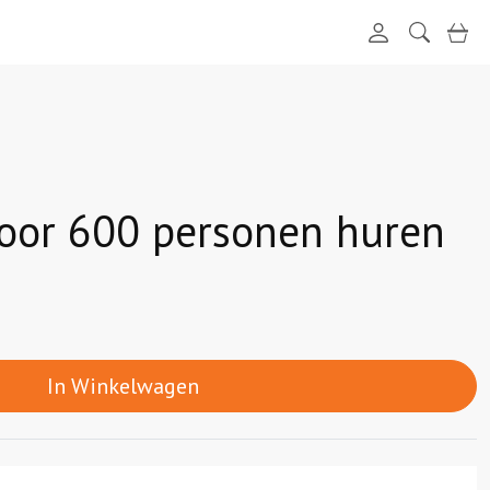
login
zoeken
win
voor 600 personen huren
In Winkelwagen