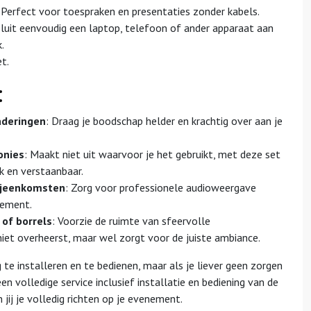
 Perfect voor toespraken en presentaties zonder kabels.
Sluit eenvoudig een laptop, telefoon of ander apparaat aan
.
t.
:
aderingen
: Draag je boodschap helder en krachtig over aan je
onies
: Maakt niet uit waarvoor je het gebruikt, met deze set
jk en verstaanbaar.
bijeenkomsten
: Zorg voor professionele audioweergave
nement.
 of borrels
: Voorzie de ruimte van sfeervolle
iet overheerst, maar wel zorgt voor de juiste ambiance.
 te installeren en te bedienen, maar als je liever geen zorgen
n volledige service inclusief installatie en bediening van de
 jij je volledig richten op je evenement.