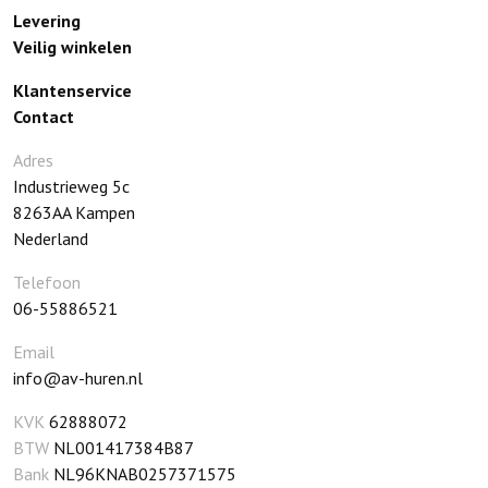
Levering
Veilig winkelen
Klantenservice
Contact
Adres
Industrieweg 5c
8263AA
Kampen
Nederland
Telefoon
06-55886521
Email
info@av-huren.nl
KVK
62888072
BTW
NL001417384B87
Bank
NL96KNAB0257371575